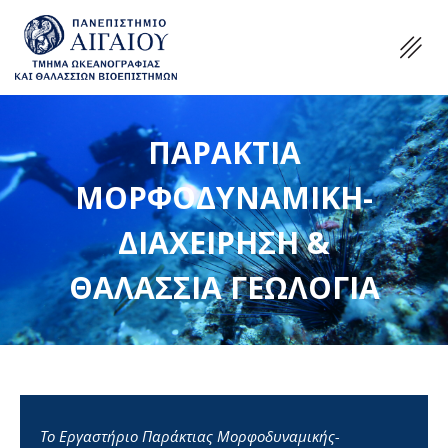
ΠΑΡΑΚΤΙΑ
ΜΟΡΦΟΔΥΝΑΜΙΚΗ-
ΔΙΑΧΕΙΡΗΣΗ &
ΘΑΛΑΣΣΙΑ ΓΕΩΛΟΓΙΑ
Το Εργαστήριο Παράκτιας Μορφοδυναμικής-