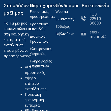
Σπουδάζοντας
Περιεχόμενα
Σύνδεσμοι
Επικοινωνία
Ερευνητικές
Webmail
μαζί μας
+30
Δραστηριότητες
22510
E-Univercity
36800
Το Τμήμα μας
Προοπτικές
Εύδοξος
επικεντρώνεται
Σπουδών
secr-
στη θεωρητική
Βιβλιοθήκη
marine@ae
Διδακτικό
και πρακτική
Προσωπικό
εκπαίδευση
Ηλεκτρονικές
επιστημόνων,
Υπηρεσίες
προσφέροντας:
Πληροφορίες
Επισκεπτών
Διεθνείς
προοπτικές
Υψηλό
επίπεδο
εκπαίδευσης
Πρακτική
ερευνητική
εμπειρία
Εξειδικευμένες