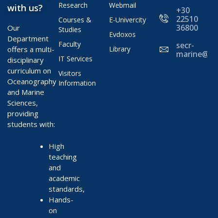
Research
Webmail
with us?
+30
22510
Courses &
E-Univercity
36800
Our
Studies
Evdoxos
Department
Faculty
secr-
offers a multi-
Library
marine@ae
IT Services
disciplinary
curriculum on
Visitors
Oceanography
Information
and Marine
Sciences,
providing
students with:
High
teaching
and
academic
standards,
Hands-
on