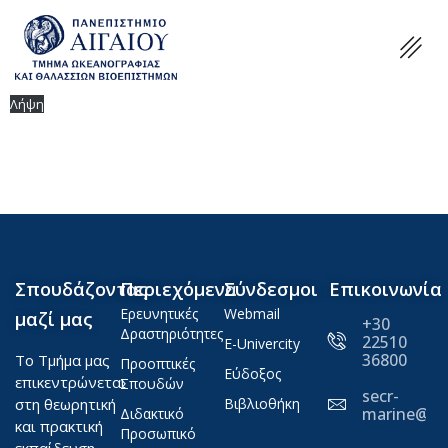
Λήψη
Σπουδάζοντας
Περιεχόμενα
Σύνδεσμοι
Επικοινωνία
Ερευνητικές
Webmail
μαζί μας
+30
Δραστηριότητες
22510
E-Univercity
36800
Το Τμήμα μας
Προοπτικές
Εύδοξος
επικεντρώνεται
Σπουδών
secr-
στη θεωρητική
Βιβλιοθήκη
marine@ae
Διδακτικό
και πρακτική
Προσωπικό