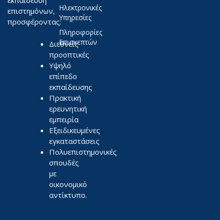
εκπαίδευση
Ηλεκτρονικές
επιστημόνων,
Υπηρεσίες
προσφέροντας:
Πληροφορίες
Επισκεπτών
Διεθνείς
προοπτικές
Υψηλό
επίπεδο
εκπαίδευσης
Πρακτική
ερευνητική
εμπειρία
Εξειδικευμένες
εγκαταστάσεις
Πολυεπιστημονικές
σπουδές
με
οικονομικό
αντίκτυπο.