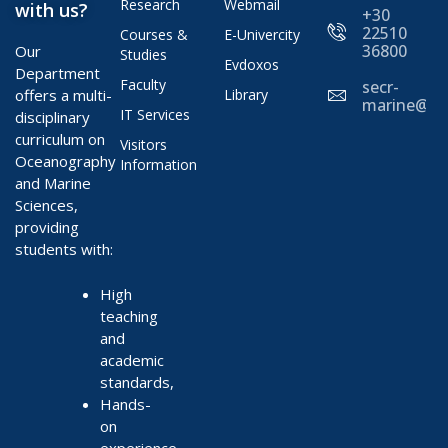
Research
Webmail
with us?
+30
22510
Courses &
E-Univercity
36800
Our
Studies
Evdoxos
Department
Faculty
secr-
offers a multi-
Library
marine@ae
IT Services
disciplinary
curriculum on
Visitors
Oceanography
Information
and Marine
Sciences,
providing
students with:
High
teaching
and
academic
standards,
Hands-
on
experience,