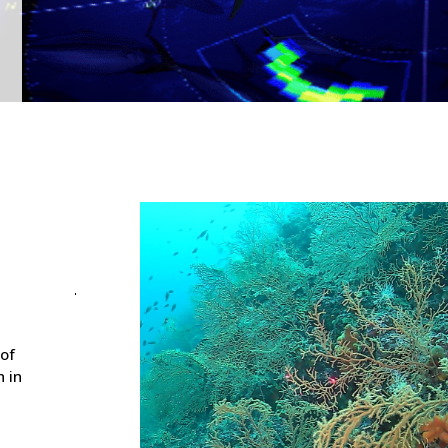
 of
 in