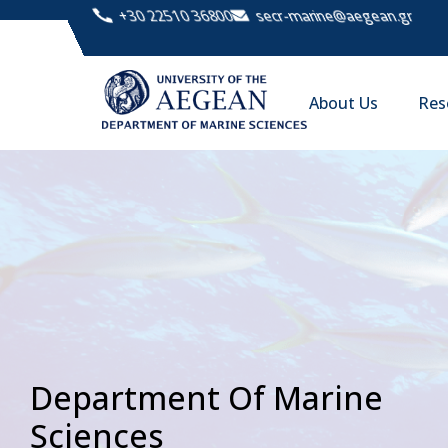
+30 22510 36800
secr-marine@aegean.gr
About Us
Res
Department Of Marine
Sciences