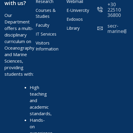
Research
Webmail
with us?
+30
22510
Courses &
E-Univercity
36800
Our
Studies
Evdoxos
Department
Faculty
secr-
offers a multi-
Library
marine@ae
IT Services
disciplinary
curriculum on
Visitors
Oceanography
Information
and Marine
Sciences,
providing
students with:
High
teaching
and
academic
standards,
Hands-
on
experience,