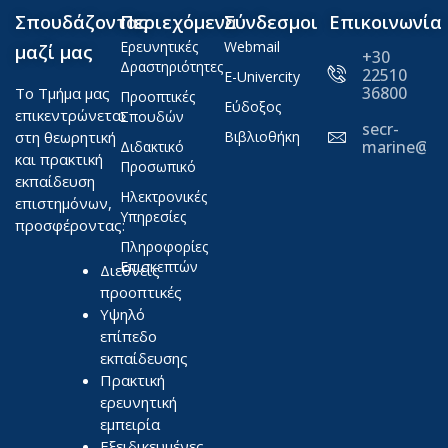
Σπουδάζοντας
Περιεχόμενα
Σύνδεσμοι
Επικοινωνία
Ερευνητικές
Webmail
μαζί μας
+30
Δραστηριότητες
22510
E-Univercity
36800
Το Τμήμα μας
Προοπτικές
Εύδοξος
επικεντρώνεται
Σπουδών
secr-
στη θεωρητική
Βιβλιοθήκη
marine@ae
Διδακτικό
και πρακτική
Προσωπικό
εκπαίδευση
Ηλεκτρονικές
επιστημόνων,
Υπηρεσίες
προσφέροντας:
Πληροφορίες
Επισκεπτών
Διεθνείς
προοπτικές
Υψηλό
επίπεδο
εκπαίδευσης
Πρακτική
ερευνητική
εμπειρία
Εξειδικευμένες