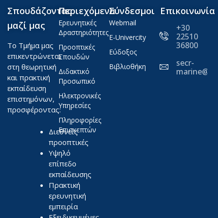
Σπουδάζοντας
Περιεχόμενα
Σύνδεσμοι
Επικοινωνία
Ερευνητικές
Webmail
μαζί μας
+30
Δραστηριότητες
22510
E-Univercity
36800
Το Τμήμα μας
Προοπτικές
Εύδοξος
επικεντρώνεται
Σπουδών
secr-
στη θεωρητική
Βιβλιοθήκη
marine@ae
Διδακτικό
και πρακτική
Προσωπικό
εκπαίδευση
Ηλεκτρονικές
επιστημόνων,
Υπηρεσίες
προσφέροντας:
Πληροφορίες
Επισκεπτών
Διεθνείς
προοπτικές
Υψηλό
επίπεδο
εκπαίδευσης
Πρακτική
ερευνητική
εμπειρία
Εξειδικευμένες