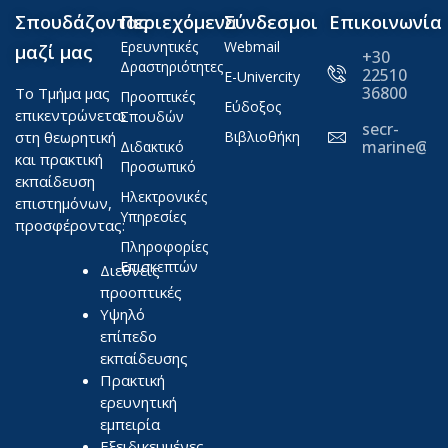
Σπουδάζοντας
Περιεχόμενα
Σύνδεσμοι
Επικοινωνία
Ερευνητικές
Webmail
μαζί μας
+30
Δραστηριότητες
22510
E-Univercity
36800
Το Τμήμα μας
Προοπτικές
Εύδοξος
επικεντρώνεται
Σπουδών
secr-
στη θεωρητική
Βιβλιοθήκη
marine@ae
Διδακτικό
και πρακτική
Προσωπικό
εκπαίδευση
Ηλεκτρονικές
επιστημόνων,
Υπηρεσίες
προσφέροντας:
Πληροφορίες
Επισκεπτών
Διεθνείς
προοπτικές
Υψηλό
επίπεδο
εκπαίδευσης
Πρακτική
ερευνητική
εμπειρία
Εξειδικευμένες