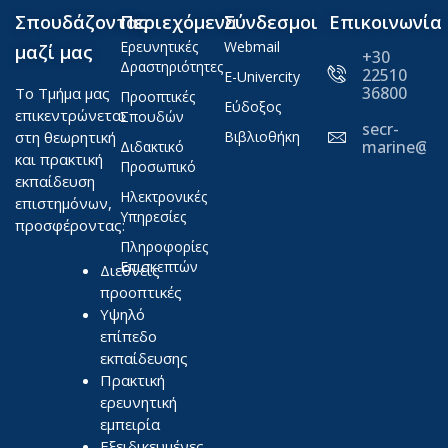
Σπουδάζοντας
Περιεχόμενα
Σύνδεσμοι
Επικοινωνία
Ερευνητικές
Webmail
μαζί μας
+30
Δραστηριότητες
22510
E-Univercity
36800
Το Τμήμα μας
Προοπτικές
Εύδοξος
επικεντρώνεται
Σπουδών
secr-
στη θεωρητική
Βιβλιοθήκη
marine@ae
Διδακτικό
και πρακτική
Προσωπικό
εκπαίδευση
Ηλεκτρονικές
επιστημόνων,
Υπηρεσίες
προσφέροντας:
Πληροφορίες
Επισκεπτών
Διεθνείς
προοπτικές
Υψηλό
επίπεδο
εκπαίδευσης
Πρακτική
ερευνητική
εμπειρία
Εξειδικευμένες