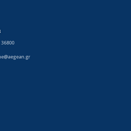
α
 36800
ine@aegean.gr