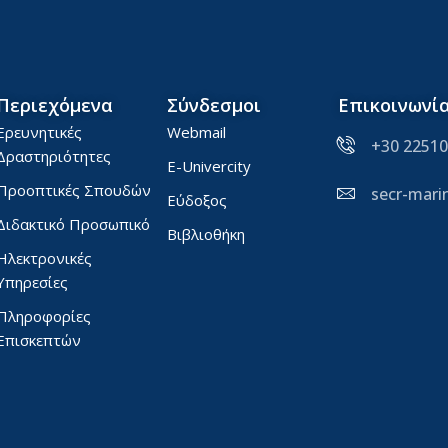
Περιεχόμενα
Σύνδεσμοι
Επικοινωνί
Ερευνητικές
Webmail
+30 22510
Δραστηριότητες
E-Univercity
Προοπτικές Σπουδών
secr-mar
Εύδοξος
Διδακτικό Προσωπικό
Βιβλιοθήκη
Ηλεκτρονικές
Υπηρεσίες
Πληροφορίες
Επισκεπτών