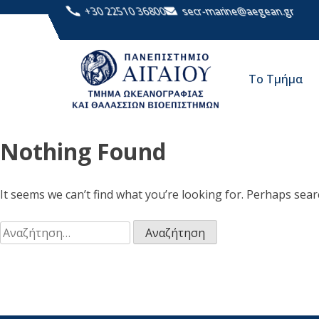
+30 22510 36800
secr-marine@aegean.gr
Το Τμήμα
Nothing Found
It seems we can’t find what you’re looking for. Perhaps sear