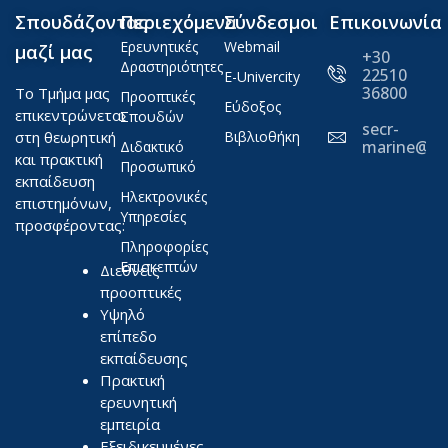
Σπουδάζοντας
Περιεχόμενα
Σύνδεσμοι
Επικοινωνία
Ερευνητικές
Webmail
μαζί μας
+30
Δραστηριότητες
22510
E-Univercity
36800
Το Τμήμα μας
Προοπτικές
Εύδοξος
επικεντρώνεται
Σπουδών
secr-
στη θεωρητική
Βιβλιοθήκη
marine@ae
Διδακτικό
και πρακτική
Προσωπικό
εκπαίδευση
Ηλεκτρονικές
επιστημόνων,
Υπηρεσίες
προσφέροντας:
Πληροφορίες
Επισκεπτών
Διεθνείς
προοπτικές
Υψηλό
επίπεδο
εκπαίδευσης
Πρακτική
ερευνητική
εμπειρία
Εξειδικευμένες