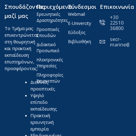
Σπουδάζοντας
Περιεχόμενα
Σύνδεσμοι
Επικοινωνία
Ερευνητικές
Webmail
μαζί μας
+30
Δραστηριότητες
22510
E-Univercity
36800
Το Τμήμα μας
Προοπτικές
Εύδοξος
επικεντρώνεται
Σπουδών
secr-
στη θεωρητική
Βιβλιοθήκη
marine@ae
Διδακτικό
και πρακτική
Προσωπικό
εκπαίδευση
Ηλεκτρονικές
επιστημόνων,
Υπηρεσίες
προσφέροντας:
Πληροφορίες
Επισκεπτών
Διεθνείς
προοπτικές
Υψηλό
επίπεδο
εκπαίδευσης
Πρακτική
ερευνητική
εμπειρία
Εξειδικευμένες