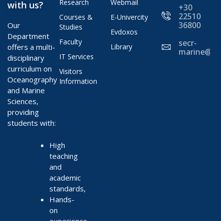
Research
Webmail
with us?
+30
22510
Courses &
E-Univercity
36800
Our
Studies
Evdoxos
Department
Faculty
secr-
offers a multi-
Library
marine@ae
IT Services
disciplinary
curriculum on
Visitors
Oceanography
Information
and Marine
Sciences,
providing
students with:
High
teaching
and
academic
standards,
Hands-
on
experience,