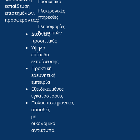
Προσωπικό
εκπαίδευση
Ηλεκτρονικές
επιστημόνων,
Υπηρεσίες
προσφέροντας:
Πληροφορίες
Επισκεπτών
Διεθνείς
προοπτικές
Υψηλό
επίπεδο
εκπαίδευσης
Πρακτική
ερευνητική
εμπειρία
Εξειδικευμένες
εγκαταστάσεις
Πολυεπιστημονικές
σπουδές
με
οικονομικό
αντίκτυπο.